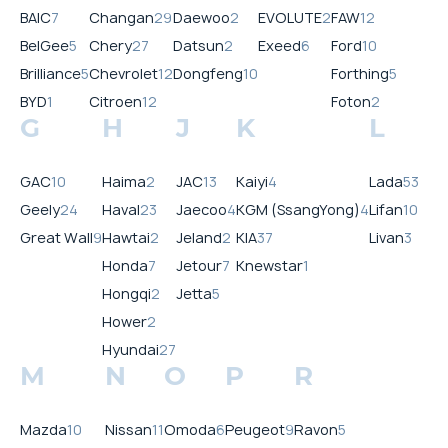
BAIC
7
Changan
29
Daewoo
2
EVOLUTE
2
FAW
12
BelGee
5
Chery
27
Datsun
2
Exeed
6
Ford
10
Brilliance
5
Chevrolet
12
Dongfeng
10
Forthing
5
BYD
1
Citroen
12
Foton
2
G
H
J
K
L
GAC
10
Haima
2
JAC
13
Kaiyi
4
Lada
53
Geely
24
Haval
23
Jaecoo
4
KGM (SsangYong)
4
Lifan
10
Great Wall
9
Hawtai
2
Jeland
2
KIA
37
Livan
3
Honda
7
Jetour
7
Knewstar
1
Hongqi
2
Jetta
5
Hower
2
Hyundai
27
M
N
O
P
R
Mazda
10
Nissan
11
Omoda
6
Peugeot
9
Ravon
5