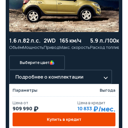
1.6 л.
82 л.с.
2WD
165 км/ч
5.9 л./100км
12
Объём
Мощность
Привод
Макс. скорость
Расход топлива
Ра
Выберите цвет
Подробнее о комплектации
Параметры
Выгода
Цена от
Цена в кредит
909 990
10 833
Купить в кредит