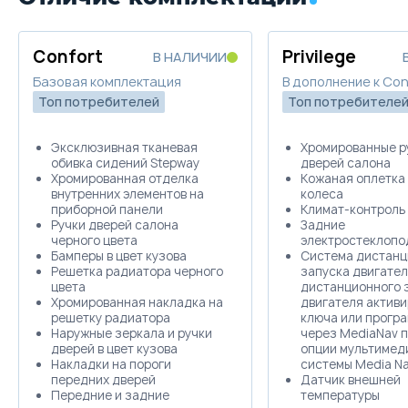
Confort
Privilege
В НАЛИЧИИ
Базовая комплектация
В дополнение к Con
Топ потребителей
Топ потребителе
Эксклюзивная тканевая
Хромированные р
обивка сидений Stepway
дверей салона
Хромированная отделка
Кожаная оплетка
внутренних элементов на
колеса
приборной панели
Климат-контроль
Ручки дверей салона
Задние
черного цвета
электростеклопо
Бамперы в цвет кузова
Система дистанц
Решетка радиатора черного
запуска двигател
цвета
дистанционного 
Хромированная накладка на
двигателя активи
решетку радиатора
ключа или прогр
Наружные зеркала и ручки
через MediaNav п
дверей в цвет кузова
опции мультимед
Накладки на пороги
системы Media Na
передних дверей
Датчик внешней
Передние и задние
температуры