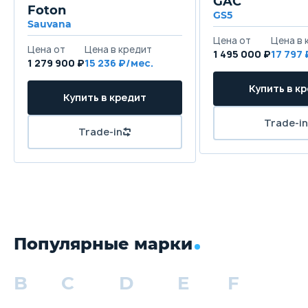
GAC
Foton
GS5
Sauvana
1 495 000 ₽
17 797
1 279 900 ₽
15 236
Популярные марки
B
C
D
E
F