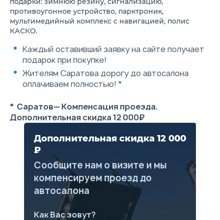
подарки: зимнюю резину, сигнализацию,
пристегнутом ремне
17 990 ₽
противоугонное устройство, парктроник,
водителя
Гарантия 3 года и
мультимедийный комплекс с навигацией, полис
ABS с электронным
км (в зависимости
КАСКО.
распределением тормозных
что наступит ран
усилий
Каждый оставивший заявку на сайте получает
Подушка безопасности
водителя
подарок при покупке!
Подушка безопасности
Жителям Саратова дорогу до автосалона
пассажира
2 передних регулируемых по
оплачиваем полностью! *
высоте подголовника
Система креплений ISOFIX на
* Саратов— Компенсация проезда.
задних боковых сиденьях
Трех точечные ремни
Дополнительная скидка 12 000₽
безопасности на передних
сиденьях с ограничителями
Дополнительная скидка 12 000
усилий и регулировкой по
высоте
₽
Три трех точечных ремня
Сообщите нам о визите и мы
безопасности на задних
сиденьях
компенсируем проезд до
Электронное
автосалона
противоугонное устройство
Противотуманные фары
Дневные ходовые огни
Как Вас зовут?
Подсветка багажного