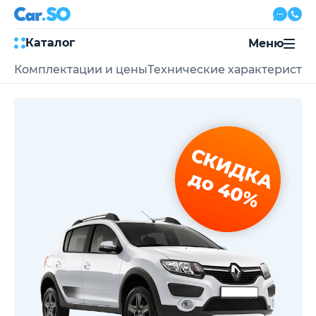
Каталог
Меню
Комплектации и цены
Технические характеристи
Автокредит
Трейд-ин
Акции
Выкуп авто
Сервис
СКИДКА
Автожурнал
Контакты
до 40%
8 800 500-03-23
с 08:00 по 20:00, без выходных
Привольная улица, 2, к5
Перезвоните мне