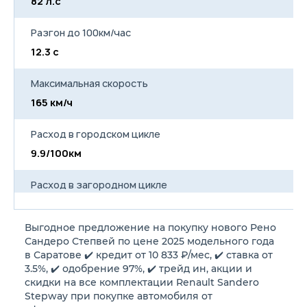
82 л.с
82
Разгон до 100км/час
12.3 с
12
Максимальная скорость
165 км/ч
15
Расход в городском цикле
9.9/100км
9
Расход в загородном цикле
5.9/100км
6
Выгодное предложение на покупку нового Рено
Расход в смешанном цикле
Сандеро Степвей по цене 2025 модельного года
7.3/100км
7
в Саратове ✔️ кредит от 10 833 ₽/мес, ✔️ ставка от
3.5%, ✔️ одобрение 97%, ✔️ трейд ин, акции и
скидки на все комплектации Renault Sandero
Объем топливного бака
Stepway при покупке автомобиля от
50 л
50