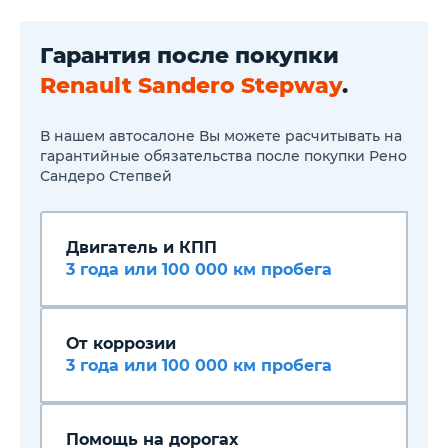
Пакет «Мультимедиа»
(Обновленная
навигационная система
Гарантия после покупки
Media NAV; Аудиосистема c
Bluetooth и разъемами AUX,
Renault Sandero Stepway
.
USB (предполагает
отсутствие в аудиосистеме
слота для CD); Подрулевой
В нашем автосалоне Вы можете расчитывать на
джойстик) — 19 990 ₽
Адаптация двигателя к
гарантийные обязательства после покупки Рено
запуску в холодном климате
Сандеро Степвей
Гарантия 3 года или 100
000км (в зависимости
оттого, что наступит раньше)
Антикоррозийная защита —
Двигатель и КПП
6 лет гарантии
3 года или 100 000 км пробега
производителя
От коррозии
3 года или 100 000 км пробега
Помощь на дорогах