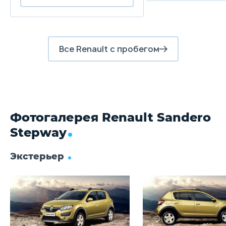
поперечной устойчивости или без него
п
Передние тормоза
Дисковые
Д
Все Renault с пробегом
Задние тормоза
Барабанные
Б
Фотогалерея Renault Sandero
Stepway
Экстерьер