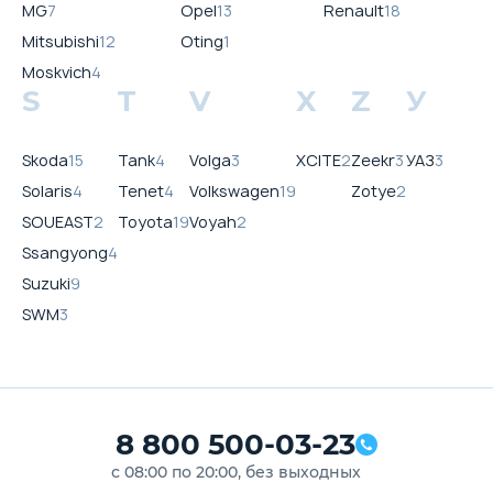
MG
7
Opel
13
Renault
18
Mitsubishi
12
Oting
1
Moskvich
4
S
T
V
X
Z
У
Skoda
15
Tank
4
Volga
3
XCITE
2
Zeekr
3
УАЗ
3
Solaris
4
Tenet
4
Volkswagen
19
Zotye
2
SOUEAST
2
Toyota
19
Voyah
2
Ssangyong
4
Suzuki
9
SWM
3
8 800 500-03-23
с 08:00 по 20:00, без выходных