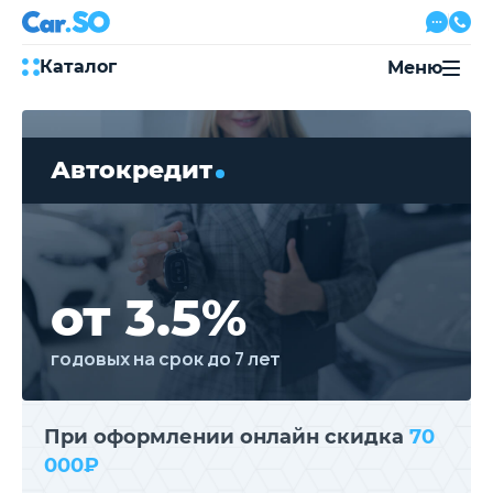
Каталог
Меню
Автокредит
Трейд-ин
Автокредит
Акции
Выкуп авто
Сервис
Автожурнал
Контакты
от 3.5%
годовых на срок до 7 лет
8 800 500-03-23
с 08:00 по 20:00, без выходных
Привольная улица, 2, к5
При оформлении онлайн скидка
70
000₽
Перезвоните мне