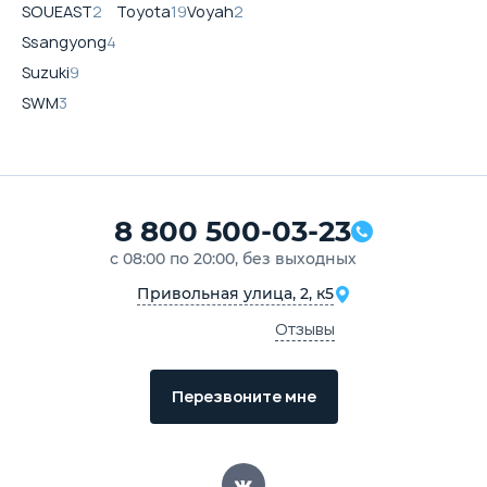
SOUEAST
2
Toyota
19
Voyah
2
Ssangyong
4
Suzuki
9
SWM
3
8 800 500-03-23
с 08:00 по 20:00, без выходных
Привольная улица, 2, к5
Отзывы
Перезвоните мне