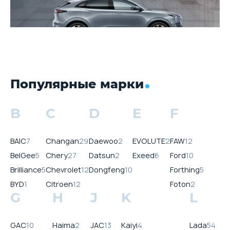
Популярные марки
B
C
D
E
F
BAIC
7
Changan
29
Daewoo
2
EVOLUTE
2
FAW
12
BelGee
5
Chery
27
Datsun
2
Exeed
6
Ford
10
Brilliance
5
Chevrolet
12
Dongfeng
10
Forthing
5
BYD
1
Citroen
12
Foton
2
G
H
J
K
L
GAC
10
Haima
2
JAC
13
Kaiyi
4
Lada
54