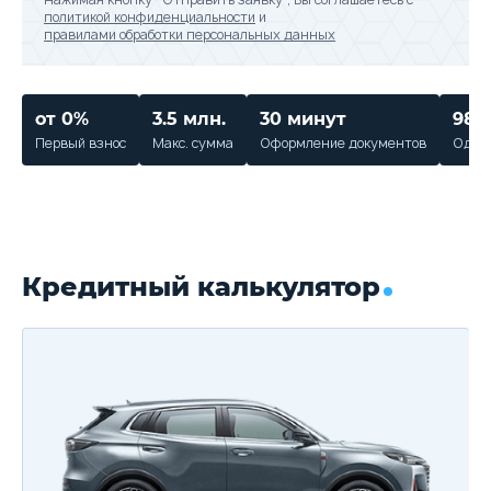
политикой конфиденциальности
и
правилами обработки персональных данных
от 0%
3.5 млн.
30 минут
98%
Первый взнос
Макс. сумма
Оформление документов
Одобр
Кредитный калькулятор