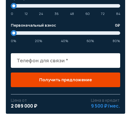
0
12
24
36
48
60
72
84
Первоначальный взнос
0
₽
0%
20%
40%
60%
80%
Получить предложение
Цена от
Цена в кредит
2 089 000 ₽
9 500 ₽/мес.