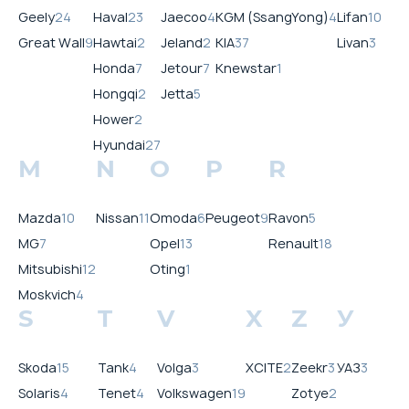
Geely
24
Haval
23
Jaecoo
4
KGM (SsangYong)
4
Lifan
10
Great Wall
9
Hawtai
2
Jeland
2
KIA
37
Livan
3
Honda
7
Jetour
7
Knewstar
1
Hongqi
2
Jetta
5
Hower
2
Hyundai
27
M
N
O
P
R
Mazda
10
Nissan
11
Omoda
6
Peugeot
9
Ravon
5
MG
7
Opel
13
Renault
18
Mitsubishi
12
Oting
1
Moskvich
4
S
T
V
X
Z
У
Skoda
15
Tank
4
Volga
3
XCITE
2
Zeekr
3
УАЗ
3
Solaris
4
Tenet
4
Volkswagen
19
Zotye
2