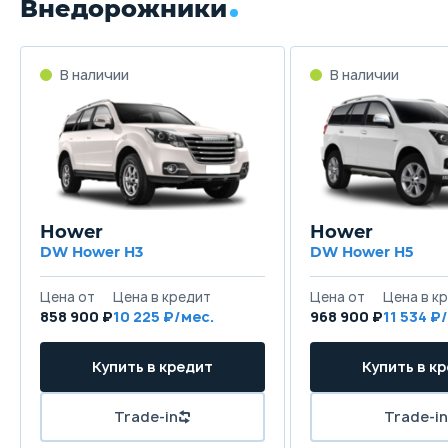
Внедорожники
В наличии
В наличии
Hower
Hower
DW Hower H3
DW Hower H5
Цена от
Цена в кредит
Цена от
Цена в к
858 900 ₽
10 225 ₽/мес.
968 900 ₽
11 534 ₽
Купить в кредит
Купить в к
Trade-in
Trade-in