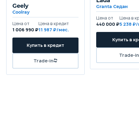
Lada
Geely
Granta Седан
Coolray
440 000 ₽
5 238
1 006 990 ₽
11 987