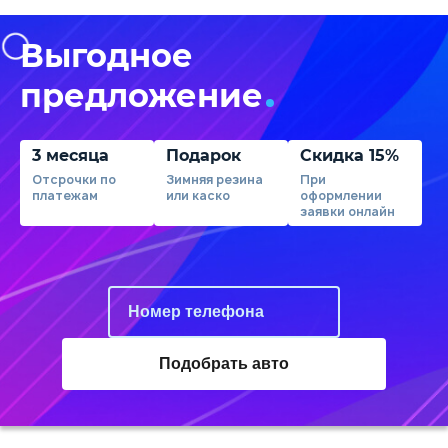
Выгодное
предложение
3 месяца
Подарок
Скидка 15%
Отсрочки по
Зимняя резина
При
платежам
или каско
оформлении
заявки онлайн
Подобрать авто