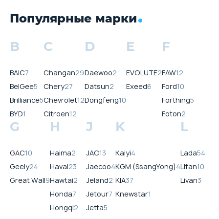
Популярные марки
B
C
D
E
F
BAIC
7
Changan
29
Daewoo
2
EVOLUTE
2
FAW
12
BelGee
5
Chery
27
Datsun
2
Exeed
6
Ford
10
Brilliance
5
Chevrolet
12
Dongfeng
10
Forthing
5
BYD
1
Citroen
12
Foton
2
G
H
J
K
L
GAC
10
Haima
2
JAC
13
Kaiyi
4
Lada
54
Geely
24
Haval
23
Jaecoo
4
KGM (SsangYong)
4
Lifan
10
Great Wall
9
Hawtai
2
Jeland
2
KIA
37
Livan
3
Honda
7
Jetour
7
Knewstar
1
Hongqi
2
Jetta
5