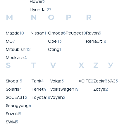
Hower
2
Hyundai
27
M
N
O
P
R
Mazda
10
Nissan
11
Omoda
6
Peugeot
9
Ravon
5
MG
7
Opel
13
Renault
18
Mitsubishi
12
Oting
1
Moskvich
4
S
T
V
X
Z
У
Skoda
15
Tank
4
Volga
3
XCITE
2
Zeekr
3
УАЗ
3
Solaris
4
Tenet
4
Volkswagen
19
Zotye
2
SOUEAST
2
Toyota
19
Voyah
2
Ssangyong
4
Suzuki
9
SWM
3