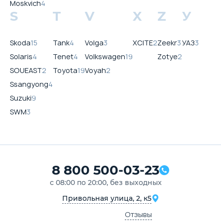
Moskvich
4
S
T
V
X
Z
У
Skoda
15
Tank
4
Volga
3
XCITE
2
Zeekr
3
УАЗ
3
Solaris
4
Tenet
4
Volkswagen
19
Zotye
2
SOUEAST
2
Toyota
19
Voyah
2
Ssangyong
4
Suzuki
9
SWM
3
8 800 500-03-23
с 08:00 по 20:00, без выходных
Привольная улица, 2, к5
Отзывы