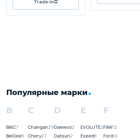
Популярные марки
B
C
D
E
F
BAIC
7
Changan
29
Daewoo
2
EVOLUTE
2
FAW
12
BelGee
5
Chery
27
Datsun
2
Exeed
6
Ford
10