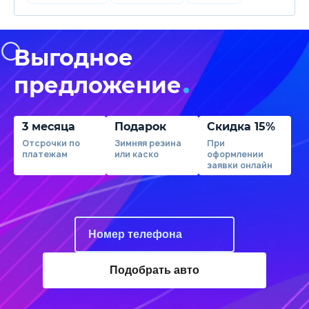
Выгодное
предложение
3 месяца
Подарок
Скидка 15%
Отсрочки по
Зимняя резина
При
платежам
или каско
оформлении
заявки онлайн
Подобрать авто