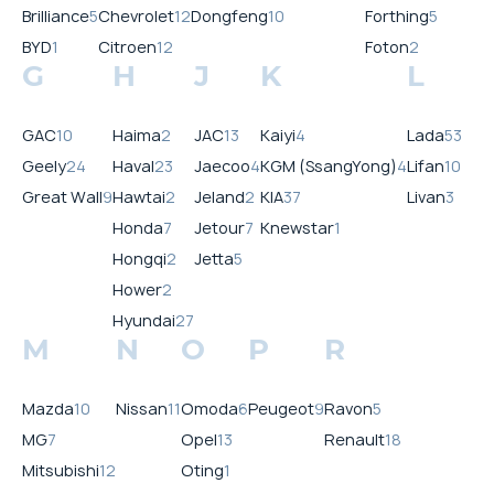
Brilliance
5
Chevrolet
12
Dongfeng
10
Forthing
5
BYD
1
Citroen
12
Foton
2
G
H
J
K
L
GAC
10
Haima
2
JAC
13
Kaiyi
4
Lada
53
Geely
24
Haval
23
Jaecoo
4
KGM (SsangYong)
4
Lifan
10
Great Wall
9
Hawtai
2
Jeland
2
KIA
37
Livan
3
Honda
7
Jetour
7
Knewstar
1
Hongqi
2
Jetta
5
Hower
2
Hyundai
27
M
N
O
P
R
Mazda
10
Nissan
11
Omoda
6
Peugeot
9
Ravon
5
MG
7
Opel
13
Renault
18
Mitsubishi
12
Oting
1