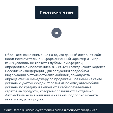
Перезвоните мне
Обращаем ваше внимание на то, что данный интернет-сайт
носит исключительно информационный характер и ни при
каких условиях не является публичной офертой,
определяемой положением ч. 2 ст. 437 Гражданского кодекса
Российской Федерации. Для получения подробной
информации о стоимости автомобилей, пожалуйста,
обращайтесь к менеджеру по продажам. Все цены на сайте
указаны с учетом скидок. Условия на покупку автомобиля
указаны по кредиту и включают в себя обязательные
страховые продукты, которые оплачиваются отдельно.
Автомобили есть в наличии и на заказ, подробно можете
узнать в отделе продаж.
Предоставляя свои персональные данные и используя
настоящий веб-сайт, Вы соглашаетесь с обработкой Ваших
Сайт Carso.ru использует файлы cookie и собирает сведения о