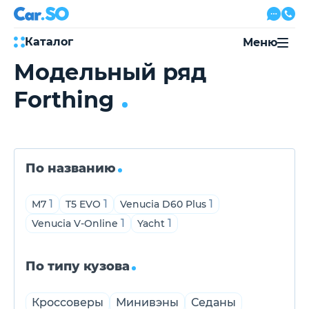
Каталог
Меню
Модельный ряд
Автокредит
Forthing
Трейд-ин
Акции
Выкуп авто
Сервис
Автожурнал
Контакты
По названию
1
1
1
M7
T5 EVO
Venucia D60 Plus
1
1
Venucia V-Online
Yacht
8 800 500-03-23
с 08:00 по 20:00, без выходных
Привольная улица, 2, к5
По типу кузова
Перезвоните мне
Кроссоверы
Минивэны
Седаны