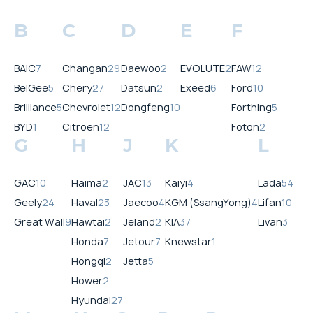
B
C
D
E
F
BAIC
7
Changan
29
Daewoo
2
EVOLUTE
2
FAW
12
BelGee
5
Chery
27
Datsun
2
Exeed
6
Ford
10
Brilliance
5
Chevrolet
12
Dongfeng
10
Forthing
5
BYD
1
Citroen
12
Foton
2
G
H
J
K
L
GAC
10
Haima
2
JAC
13
Kaiyi
4
Lada
54
Geely
24
Haval
23
Jaecoo
4
KGM (SsangYong)
4
Lifan
10
Great Wall
9
Hawtai
2
Jeland
2
KIA
37
Livan
3
Honda
7
Jetour
7
Knewstar
1
Hongqi
2
Jetta
5
Hower
2
Hyundai
27