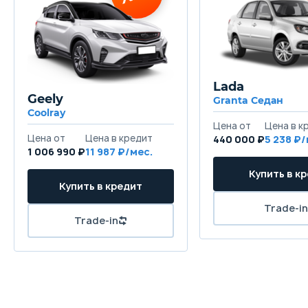
Lada
Geely
Granta Седан
Coolray
440 000 ₽
5 238
1 006 990 ₽
11 987