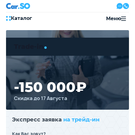
Каталог
Меню
Автокредит
Трейд-ин
Trade-in
Акции
Выкуп авто
Сервис
Автожурнал
Контакты
-150 000₽
Скидка до 17 Августа
8 800 500-03-23
с 08:00 по 20:00, без выходных
Привольная улица, 2, к5
Экспресс заявка
на трейд-ин
Перезвоните мне
Как Вас зовут?