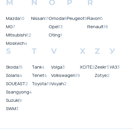
M
N
O
P
R
Mazda
10
Nissan
11
Omoda
6
Peugeot
9
Ravon
5
MG
7
Opel
13
Renault
18
Mitsubishi
12
Oting
1
Moskvich
4
S
T
V
X
Z
У
Skoda
15
Tank
4
Volga
3
XCITE
2
Zeekr
3
УАЗ
3
Solaris
4
Tenet
4
Volkswagen
19
Zotye
2
SOUEAST
2
Toyota
19
Voyah
2
Ssangyong
4
Suzuki
9
SWM
3